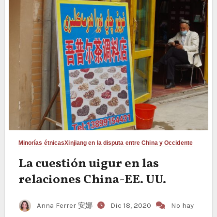
Minorías étnicas
Xinjiang en la disputa entre China y Occidente
La cuestión uigur en las
relaciones China-EE. UU.
Anna Ferrer 安娜
Dic 18, 2020
No hay