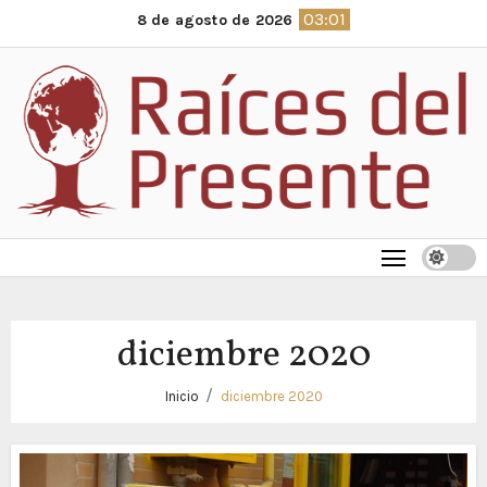
Saltar
03:01
8 de agosto de 2026
al
contenido
diciembre 2020
Inicio
diciembre 2020