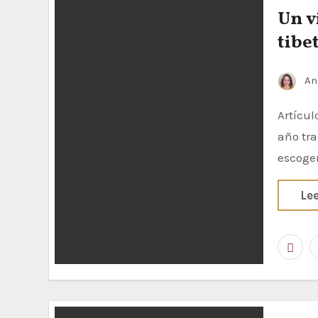
Un v
tibe
An
Artículo publicado originalmente en The Political Room 2021 será un
año tra
escoger
Le