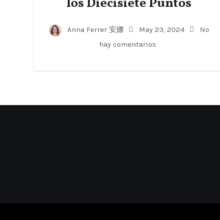
los Diecisiete Puntos
Anna Ferrer 安娜
May 23, 2024
No
hay comentarios