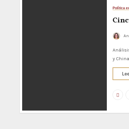
Política e
Cinc
An
Análisis en retrospectiva de las relaciones diplomáticas entre España
y Chin
Le