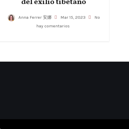
del exilio tibetano
Anna Ferrer 安娜
Mar 15, 2023
No
hay comentarios
.