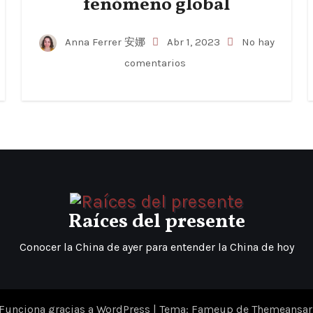
fenómeno global
Anna Ferrer 安娜
Abr 1, 2023
No hay
comentarios
Raíces del presente
Conocer la China de ayer para entender la China de hoy
Funciona gracias a WordPress
|
Tema: Fameup de
Themeansar